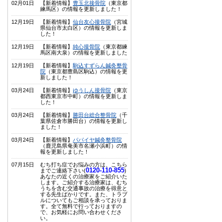
02月01日
【新着情報】
豊玉北接骨院
（東京都
練馬区）の情報を更新しました！
12月19日
【新着情報】
仙台友心接骨院
（宮城
県仙台市太白区）の情報を更新しま
した！
12月19日
【新着情報】
純心接骨院
（東京都練
馬区南大泉）の情報を更新しました
12月19日
【新着情報】
駒込すずらん鍼灸整骨
院
（東京都豊島区駒込）の情報を更
新しました！
03月24日
【新着情報】
ゆうしん接骨院
（東京
都西東京市中町）の情報を更新しま
した！
03月24日
【新着情報】
勝田台総合整骨院
（千
葉県佐倉市勝田台）の情報を更新し
ました！
03月24日
【新着情報】
パパイヤ鍼灸整骨院
（鹿児島県奄美市名瀬小浜町）の情
報を更新しました！
07月15日
むち打ち症でお悩みの方は、こちら
0120-110-855
までご連絡下さい(
)
あなたの近くの治療家をご紹介いた
します。ご紹介する治療家は、むち
うちを含む交通事故の治療を得意と
する先生ばかりです。また、トラブ
ルについてもご相談を承っておりま
す。全て無料で行っておりますの
で、お気軽にお問い合わせくださ
い。