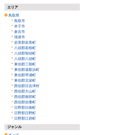
エリア
鳥取県
鳥取市
米子市
倉吉市
境港市
岩美郡岩美町
八頭郡若桜町
八頭郡智頭町
八頭郡八頭町
東伯郡三朝町
東伯郡湯梨浜町
東伯郡琴浦町
東伯郡北栄町
西伯郡日吉津村
西伯郡大山町
西伯郡南部町
西伯郡伯耆町
日野郡日南町
日野郡日野町
日野郡江府町
ジャンル