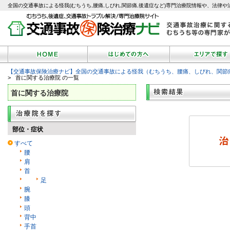
全国の交通事故による怪我(むちうち,腰痛,しびれ,関節痛,後遺症など)専門治療院情報や、法律や
【交通事故保険治療ナビ】全国の交通事故による怪我（むちうち、腰痛、しびれ、関節
> 首に関する治療院 の一覧
首に関する治療院
部位・症状
すべて
腰
肩
首
足
腕
膝
頭
背中
手首