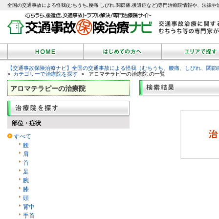
全国の交通事故による怪我(むちうち,腰痛,しびれ,関節痛,後遺症など)専門治療院情報や、法律や
【交通事故保険治療ナビ】全国の交通事故による怪我（むちうち、腰痛、しびれ、関節
>
カテゴリーで治療院を探す
> アロマテラピーの治療院 の一覧
アロマテラピーの治療院
部位・症状
すべて
腰
肩
首
足
腕
膝
頭
背中
手首