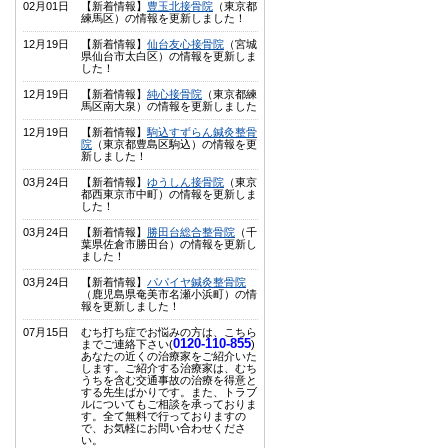
02月01日
【新着情報】
豊玉北接骨院
（東京都
練馬区）の情報を更新しました！
12月19日
【新着情報】
仙台友心接骨院
（宮城
県仙台市太白区）の情報を更新しま
した！
12月19日
【新着情報】
純心接骨院
（東京都練
馬区南大泉）の情報を更新しました
12月19日
【新着情報】
駒込すずらん鍼灸整骨
院
（東京都豊島区駒込）の情報を更
新しました！
03月24日
【新着情報】
ゆうしん接骨院
（東京
都西東京市中町）の情報を更新しま
した！
03月24日
【新着情報】
勝田台総合整骨院
（千
葉県佐倉市勝田台）の情報を更新し
ました！
03月24日
【新着情報】
パパイヤ鍼灸整骨院
（鹿児島県奄美市名瀬小浜町）の情
報を更新しました！
07月15日
むち打ち症でお悩みの方は、こちら
0120-110-855
までご連絡下さい(
)
あなたの近くの治療家をご紹介いた
します。ご紹介する治療家は、むち
うちを含む交通事故の治療を得意と
する先生ばかりです。また、トラブ
ルについてもご相談を承っておりま
す。全て無料で行っておりますの
で、お気軽にお問い合わせくださ
い。