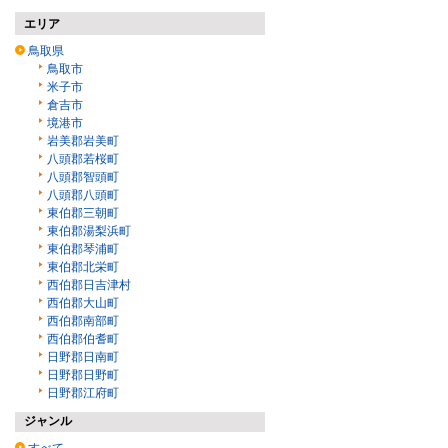
エリア
鳥取県
鳥取市
米子市
倉吉市
境港市
岩美郡岩美町
八頭郡若桜町
八頭郡智頭町
八頭郡八頭町
東伯郡三朝町
東伯郡湯梨浜町
東伯郡琴浦町
東伯郡北栄町
西伯郡日吉津村
西伯郡大山町
西伯郡南部町
西伯郡伯耆町
日野郡日南町
日野郡日野町
日野郡江府町
ジャンル