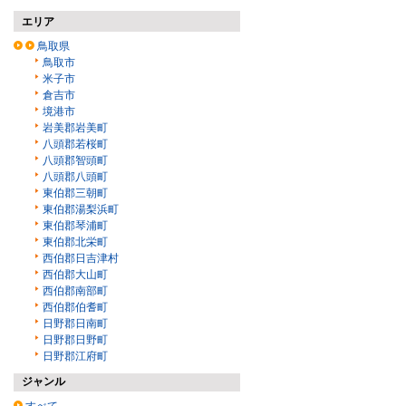
エリア
鳥取県
鳥取市
米子市
倉吉市
境港市
岩美郡岩美町
八頭郡若桜町
八頭郡智頭町
八頭郡八頭町
東伯郡三朝町
東伯郡湯梨浜町
東伯郡琴浦町
東伯郡北栄町
西伯郡日吉津村
西伯郡大山町
西伯郡南部町
西伯郡伯耆町
日野郡日南町
日野郡日野町
日野郡江府町
ジャンル