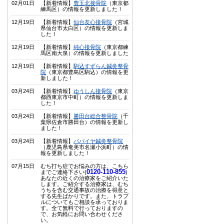
02月01日
【新着情報】
豊玉北接骨院
（東京都
練馬区）の情報を更新しました！
12月19日
【新着情報】
仙台友心接骨院
（宮城
県仙台市太白区）の情報を更新しま
した！
12月19日
【新着情報】
純心接骨院
（東京都練
馬区南大泉）の情報を更新しました
12月19日
【新着情報】
駒込すずらん鍼灸整骨
院
（東京都豊島区駒込）の情報を更
新しました！
03月24日
【新着情報】
ゆうしん接骨院
（東京
都西東京市中町）の情報を更新しま
した！
03月24日
【新着情報】
勝田台総合整骨院
（千
葉県佐倉市勝田台）の情報を更新し
ました！
03月24日
【新着情報】
パパイヤ鍼灸整骨院
（鹿児島県奄美市名瀬小浜町）の情
報を更新しました！
07月15日
むち打ち症でお悩みの方は、こちら
0120-110-855
までご連絡下さい(
)
あなたの近くの治療家をご紹介いた
します。ご紹介する治療家は、むち
うちを含む交通事故の治療を得意と
する先生ばかりです。また、トラブ
ルについてもご相談を承っておりま
す。全て無料で行っておりますの
で、お気軽にお問い合わせくださ
い。