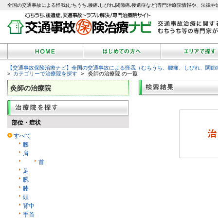
全国の交通事故による怪我(むちうち,腰痛,しびれ,関節痛,後遺症など)専門治療院情報や、法律や
【交通事故保険治療ナビ】全国の交通事故による怪我（むちうち、腰痛、しびれ、関節
>
カテゴリーで治療院を探す
> 灸師の治療院 の一覧
灸師の治療院
部位・症状
すべて
腰
肩
首
足
腕
膝
頭
背中
手首