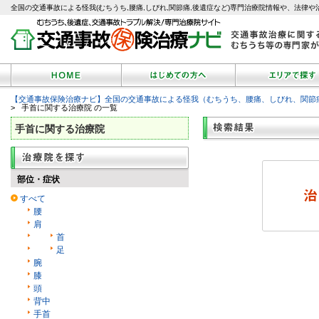
全国の交通事故による怪我(むちうち,腰痛,しびれ,関節痛,後遺症など)専門治療院情報や、法律や
【交通事故保険治療ナビ】全国の交通事故による怪我（むちうち、腰痛、しびれ、関節
> 手首に関する治療院 の一覧
手首に関する治療院
部位・症状
すべて
腰
肩
首
足
腕
膝
頭
背中
手首