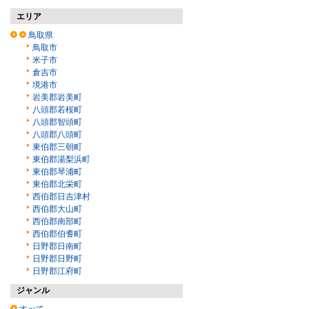
エリア
鳥取県
鳥取市
米子市
倉吉市
境港市
岩美郡岩美町
八頭郡若桜町
八頭郡智頭町
八頭郡八頭町
東伯郡三朝町
東伯郡湯梨浜町
東伯郡琴浦町
東伯郡北栄町
西伯郡日吉津村
西伯郡大山町
西伯郡南部町
西伯郡伯耆町
日野郡日南町
日野郡日野町
日野郡江府町
ジャンル