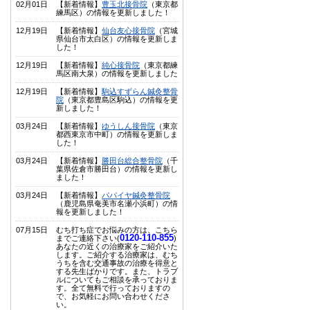
02月01日
【新着情報】
豊玉北接骨院
（東京都
練馬区）の情報を更新しました！
12月19日
【新着情報】
仙台友心接骨院
（宮城
県仙台市太白区）の情報を更新しま
した！
12月19日
【新着情報】
純心接骨院
（東京都練
馬区南大泉）の情報を更新しました
12月19日
【新着情報】
駒込すずらん鍼灸整骨
院
（東京都豊島区駒込）の情報を更
新しました！
03月24日
【新着情報】
ゆうしん接骨院
（東京
都西東京市中町）の情報を更新しま
した！
03月24日
【新着情報】
勝田台総合整骨院
（千
葉県佐倉市勝田台）の情報を更新し
ました！
03月24日
【新着情報】
パパイヤ鍼灸整骨院
（鹿児島県奄美市名瀬小浜町）の情
報を更新しました！
07月15日
むち打ち症でお悩みの方は、こちら
0120-110-855
までご連絡下さい(
)
あなたの近くの治療家をご紹介いた
します。ご紹介する治療家は、むち
うちを含む交通事故の治療を得意と
する先生ばかりです。また、トラブ
ルについてもご相談を承っておりま
す。全て無料で行っておりますの
で、お気軽にお問い合わせくださ
い。