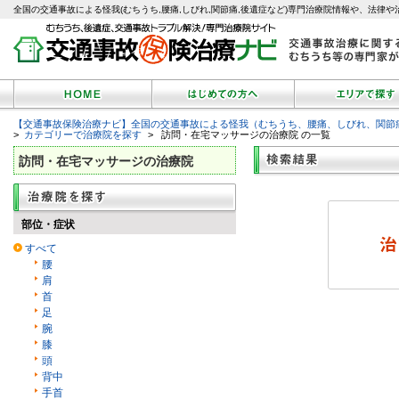
全国の交通事故による怪我(むちうち,腰痛,しびれ,関節痛,後遺症など)専門治療院情報や、法律や
【交通事故保険治療ナビ】全国の交通事故による怪我（むちうち、腰痛、しびれ、関節
>
カテゴリーで治療院を探す
> 訪問・在宅マッサージの治療院 の一覧
訪問・在宅マッサージの治療院
部位・症状
すべて
腰
肩
首
足
腕
膝
頭
背中
手首