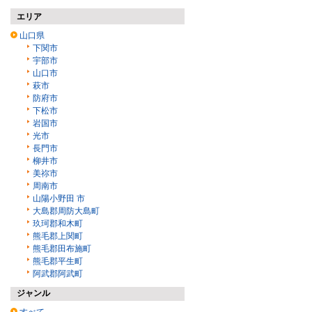
エリア
山口県
下関市
宇部市
山口市
萩市
防府市
下松市
岩国市
光市
長門市
柳井市
美祢市
周南市
山陽小野田 市
大島郡周防大島町
玖珂郡和木町
熊毛郡上関町
熊毛郡田布施町
熊毛郡平生町
阿武郡阿武町
ジャンル