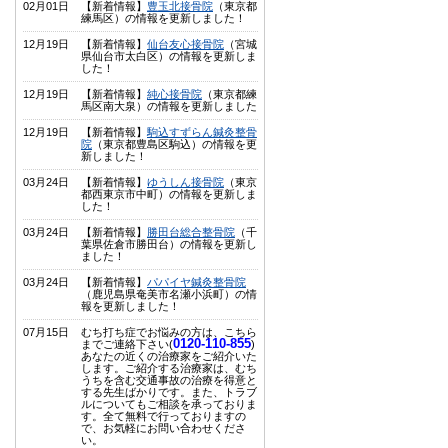
02月01日
【新着情報】
豊玉北接骨院
（東京都
練馬区）の情報を更新しました！
12月19日
【新着情報】
仙台友心接骨院
（宮城
県仙台市太白区）の情報を更新しま
した！
12月19日
【新着情報】
純心接骨院
（東京都練
馬区南大泉）の情報を更新しました
12月19日
【新着情報】
駒込すずらん鍼灸整骨
院
（東京都豊島区駒込）の情報を更
新しました！
03月24日
【新着情報】
ゆうしん接骨院
（東京
都西東京市中町）の情報を更新しま
した！
03月24日
【新着情報】
勝田台総合整骨院
（千
葉県佐倉市勝田台）の情報を更新し
ました！
03月24日
【新着情報】
パパイヤ鍼灸整骨院
（鹿児島県奄美市名瀬小浜町）の情
報を更新しました！
07月15日
むち打ち症でお悩みの方は、こちら
0120-110-855
までご連絡下さい(
)
あなたの近くの治療家をご紹介いた
します。ご紹介する治療家は、むち
うちを含む交通事故の治療を得意と
する先生ばかりです。また、トラブ
ルについてもご相談を承っておりま
す。全て無料で行っておりますの
で、お気軽にお問い合わせくださ
い。