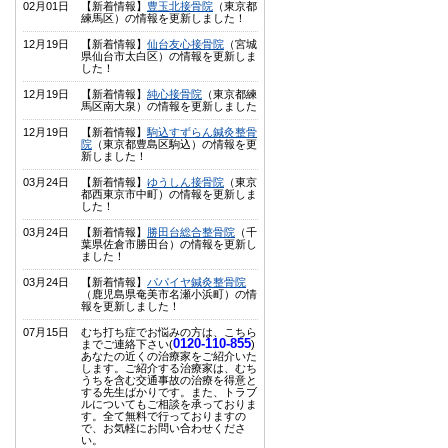
02月01日
【新着情報】
豊玉北接骨院
（東京都
練馬区）の情報を更新しました！
12月19日
【新着情報】
仙台友心接骨院
（宮城
県仙台市太白区）の情報を更新しま
した！
12月19日
【新着情報】
純心接骨院
（東京都練
馬区南大泉）の情報を更新しました
12月19日
【新着情報】
駒込すずらん鍼灸整骨
院
（東京都豊島区駒込）の情報を更
新しました！
03月24日
【新着情報】
ゆうしん接骨院
（東京
都西東京市中町）の情報を更新しま
した！
03月24日
【新着情報】
勝田台総合整骨院
（千
葉県佐倉市勝田台）の情報を更新し
ました！
03月24日
【新着情報】
パパイヤ鍼灸整骨院
（鹿児島県奄美市名瀬小浜町）の情
報を更新しました！
07月15日
むち打ち症でお悩みの方は、こちら
0120-110-855
までご連絡下さい(
)
あなたの近くの治療家をご紹介いた
します。ご紹介する治療家は、むち
うちを含む交通事故の治療を得意と
する先生ばかりです。また、トラブ
ルについてもご相談を承っておりま
す。全て無料で行っておりますの
で、お気軽にお問い合わせくださ
い。