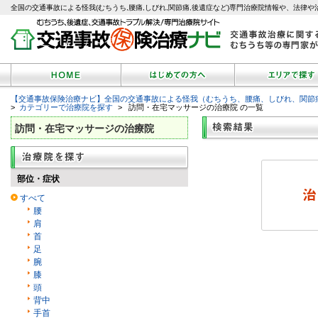
全国の交通事故による怪我(むちうち,腰痛,しびれ,関節痛,後遺症など)専門治療院情報や、法律や
【交通事故保険治療ナビ】全国の交通事故による怪我（むちうち、腰痛、しびれ、関節
>
カテゴリーで治療院を探す
> 訪問・在宅マッサージの治療院 の一覧
訪問・在宅マッサージの治療院
部位・症状
すべて
腰
肩
首
足
腕
膝
頭
背中
手首