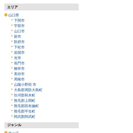
エリア
山口県
下関市
宇部市
山口市
萩市
防府市
下松市
岩国市
光市
長門市
柳井市
美祢市
周南市
山陽小野田 市
大島郡周防大島町
玖珂郡和木町
熊毛郡上関町
熊毛郡田布施町
熊毛郡平生町
阿武郡阿武町
ジャンル