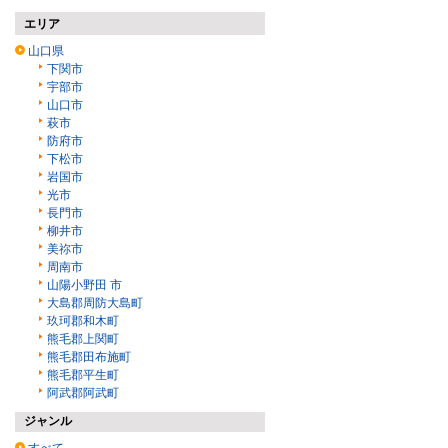
エリア
山口県
下関市
宇部市
山口市
萩市
防府市
下松市
岩国市
光市
長門市
柳井市
美祢市
周南市
山陽小野田 市
大島郡周防大島町
玖珂郡和木町
熊毛郡上関町
熊毛郡田布施町
熊毛郡平生町
阿武郡阿武町
ジャンル