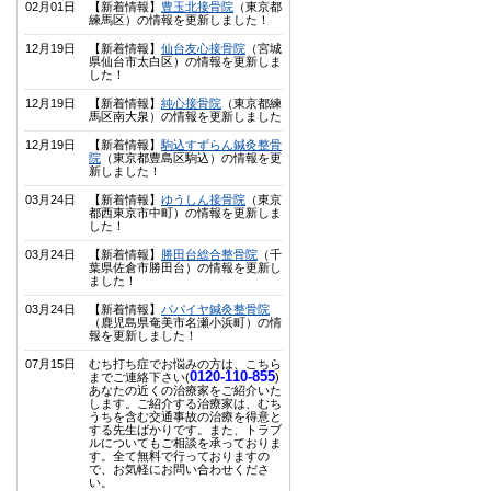
02月01日
【新着情報】
豊玉北接骨院
（東京都
練馬区）の情報を更新しました！
12月19日
【新着情報】
仙台友心接骨院
（宮城
県仙台市太白区）の情報を更新しま
した！
12月19日
【新着情報】
純心接骨院
（東京都練
馬区南大泉）の情報を更新しました
12月19日
【新着情報】
駒込すずらん鍼灸整骨
院
（東京都豊島区駒込）の情報を更
新しました！
03月24日
【新着情報】
ゆうしん接骨院
（東京
都西東京市中町）の情報を更新しま
した！
03月24日
【新着情報】
勝田台総合整骨院
（千
葉県佐倉市勝田台）の情報を更新し
ました！
03月24日
【新着情報】
パパイヤ鍼灸整骨院
（鹿児島県奄美市名瀬小浜町）の情
報を更新しました！
07月15日
むち打ち症でお悩みの方は、こちら
0120-110-855
までご連絡下さい(
)
あなたの近くの治療家をご紹介いた
します。ご紹介する治療家は、むち
うちを含む交通事故の治療を得意と
する先生ばかりです。また、トラブ
ルについてもご相談を承っておりま
す。全て無料で行っておりますの
で、お気軽にお問い合わせくださ
い。