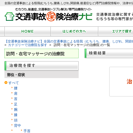
全国の交通事故による怪我(むちうち,腰痛,しびれ,関節痛,後遺症など)専門治療院情報や、法律や
【交通事故保険治療ナビ】全国の交通事故による怪我（むちうち、腰痛、しびれ、関節
>
カテゴリーで治療院を探す
> 訪問・在宅マッサージの治療院 の一覧
訪問・在宅マッサージの治療院
部位・症状
すべて
腰
肩
首
足
腕
膝
頭
背中
手首