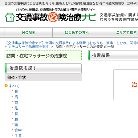
全国の交通事故による怪我(むちうち,腰痛,しびれ,関節痛,後遺症など)専門治療院情報や、法律や
【交通事故保険治療ナビ】全国の交通事故による怪我（むちうち、腰痛、しびれ、関節
>
カテゴリーで治療院を探す
> 訪問・在宅マッサージの治療院 の一覧
訪問・在宅マッサージの治療院
部位・症状
すべて
腰
肩
首
足
腕
膝
頭
背中
手首