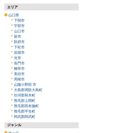
エリア
山口県
下関市
宇部市
山口市
萩市
防府市
下松市
岩国市
光市
長門市
柳井市
美祢市
周南市
山陽小野田 市
大島郡周防大島町
玖珂郡和木町
熊毛郡上関町
熊毛郡田布施町
熊毛郡平生町
阿武郡阿武町
ジャンル