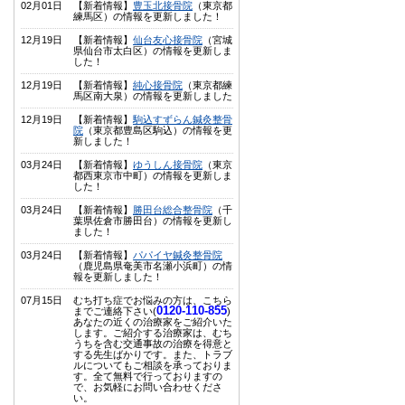
02月01日
【新着情報】
豊玉北接骨院
（東京都
練馬区）の情報を更新しました！
12月19日
【新着情報】
仙台友心接骨院
（宮城
県仙台市太白区）の情報を更新しま
した！
12月19日
【新着情報】
純心接骨院
（東京都練
馬区南大泉）の情報を更新しました
12月19日
【新着情報】
駒込すずらん鍼灸整骨
院
（東京都豊島区駒込）の情報を更
新しました！
03月24日
【新着情報】
ゆうしん接骨院
（東京
都西東京市中町）の情報を更新しま
した！
03月24日
【新着情報】
勝田台総合整骨院
（千
葉県佐倉市勝田台）の情報を更新し
ました！
03月24日
【新着情報】
パパイヤ鍼灸整骨院
（鹿児島県奄美市名瀬小浜町）の情
報を更新しました！
07月15日
むち打ち症でお悩みの方は、こちら
0120-110-855
までご連絡下さい(
)
あなたの近くの治療家をご紹介いた
します。ご紹介する治療家は、むち
うちを含む交通事故の治療を得意と
する先生ばかりです。また、トラブ
ルについてもご相談を承っておりま
す。全て無料で行っておりますの
で、お気軽にお問い合わせくださ
い。